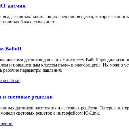
RT датчик
овня адгезивных/налипающих сред или веществ, которые склонны
топливных баках, скважинах.
 Balluff
вариантами датчиков давления с дисплеем Balluff для диапазон
лом и повышенным классом пыле- и влагозащиты. Их можно уста
ь рабочие параметры давления.
я и световые решётки
ных датчиков расстояния и световых решёток. Теперь в интер
модели световых решеток с интерфейсом IO-Link.