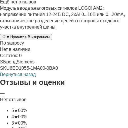
Ещё нет отзывов
Модуль ввода аналоговых сигналов LOGO! AM2;
напряжение питания 12-24В DC, 2xAI 0...10В или 0...20mA,
гальваническое разделение цепей со стороны входного
участка внутренней шины.
♡
♥
Нравится
В избранном
По запросу
Нет в наличии
Остаток: 0
S
Бренд
Siemens
SKU
6ED1055-1MA00-0BA0
Вернуться назад
Отзывы и оценки
—
Нет отзывов
5
★
0
0%
4
★
0
0%
3
★
0
0%